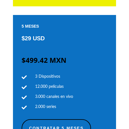
5 MESES
$29 USD
$499.42 MXN

3 Dispositivos

12.000 películas

3.000 canales en vivo

2.000 series
CONTRATAR 5 MESES