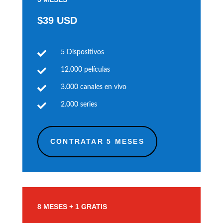
$39 USD

5 Dispositivos

12.000 películas

3.000 canales en vivo

2.000 series
CONTRATAR 5 MESES
8 MESES + 1 GRATIS