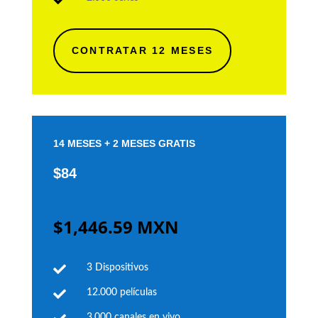
CONTRATAR 12 MESES
14 MESES + 2 MESES GRATIS
$84
$1,446.59 MXN

3 Dispositivos

12.000 películas
3.000 canales en vivo