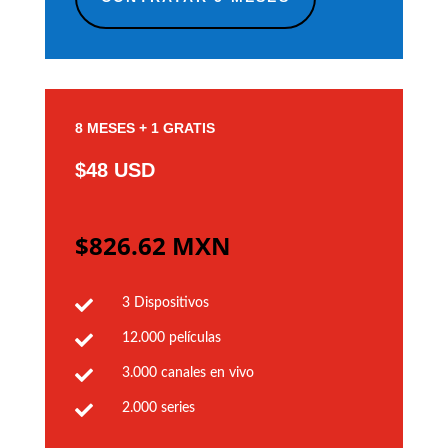
8 MESES + 1 GRATIS
$48 USD
$826.62 MXN

3 Dispositivos

12.000 películas

3.000 canales en vivo

2.000 series