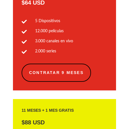
$64 USD

5 Dispositivos

12.000 películas

3.000 canales en vivo

2.000 series
CONTRATAR 9 MESES
11 MESES + 1 MES GRATIS
$88 USD