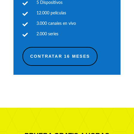

5 Dispositivos

12.000 películas

3.000 canales en vivo

2.000 series
CONTRATAR 16 MESES